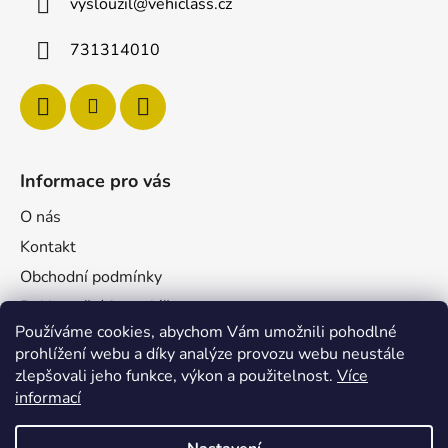
vyslouzil
@
vehiclass.cz
731314010
Informace pro vás
O nás
Kontakt
Obchodní podmínky
Reklamační formulář
Používáme cookies, abychom Vám umožnili pohodlné
Podmínky ochrany osobních údajů
prohlížení webu a díky analýze provozu webu neustále
Velkoobchod
zlepšovali jeho funkce, výkon a použitelnost.
Více
Pro firmy
informací