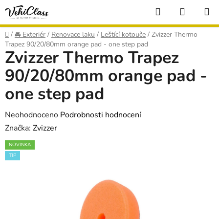
Přejít
Hledat
NÁKUP
na
KOŠÍK
obsah
Domů
/
🚘 Exteriér
/
Renovace laku
/
Leštící kotouče
/
Zvizzer Thermo
Trapez 90/20/80mm orange pad - one step pad
Zvizzer Thermo Trapez
90/20/80mm orange pad -
one step pad
Průměrné
Neohodnoceno
Podrobnosti hodnocení
hodnocení
Značka:
Zvizzer
produktu
NOVINKA
je
TIP
0,0
z
5
hvězdiček.