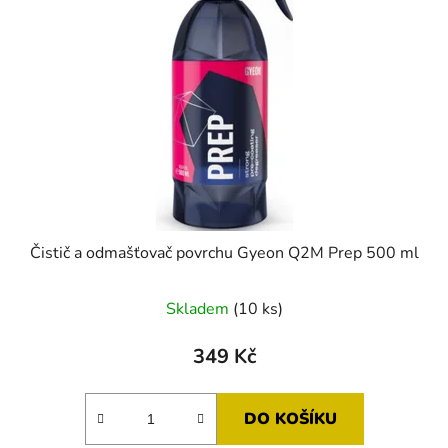
Čistič a odmašťovač povrchu Gyeon Q2M Prep 500 ml
Průměrné
Skladem
(10 ks)
hodnocení
produktu
349 Kč
je
5,0
DO KOŠÍKU
z