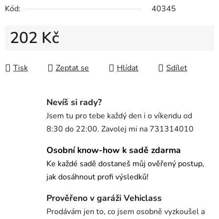
Kód:
40345
202 Kč
Měrná cena:
Tisk
Zeptat se
Hlídat
Sdílet
Nevíš si rady?
Jsem tu pro tebe každý den i o víkendu od
8:30 do 22:00. Zavolej mi na 731314010
Osobní know-how k sadě zdarma
Ke každé sadě dostaneš můj ověřený postup,
jak dosáhnout profi výsledků!
Prověřeno v garáži Vehiclass
Prodávám jen to, co jsem osobně vyzkoušel a