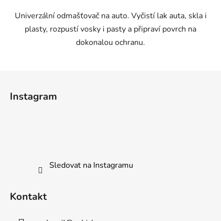
5
Univerzální odmašťovač na auto. Vyčistí lak auta, skla i
hvězdiček.
plasty, rozpustí vosky i pasty a připraví povrch na
dokonalou ochranu.
Z
á
Instagram
p
a
t
í
Sledovat na Instagramu
Kontakt