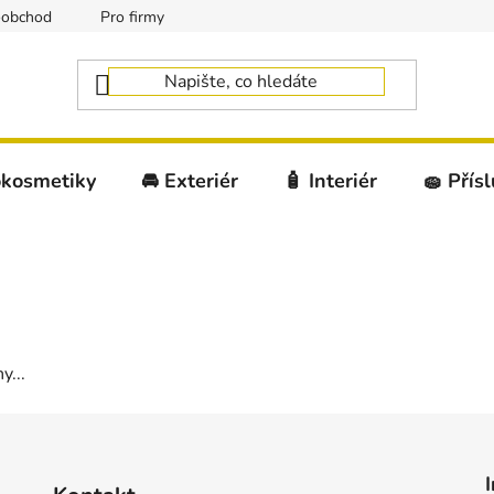
oobchod
Pro firmy
okosmetiky
🚘 Exteriér
🧴 Interiér
🧽 Přís
y...