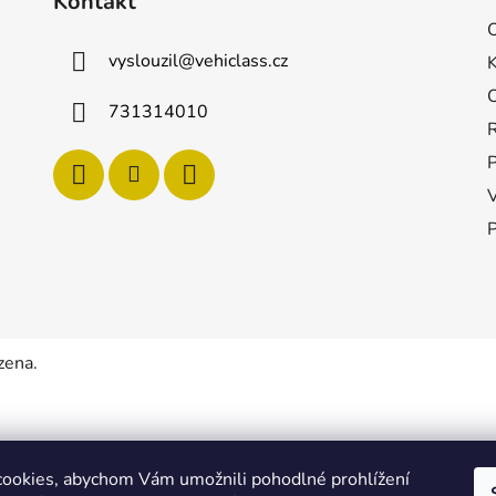
Kontakt
vyslouzil
@
vehiclass.cz
731314010
P
zena.
ookies, abychom Vám umožnili pohodlné prohlížení