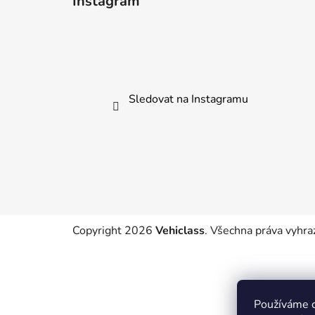
Instagram
p
a
t
í
Sledovat na Instagramu
Copyright 2026
Vehiclass
. Všechna práva vyhra
Používáme c