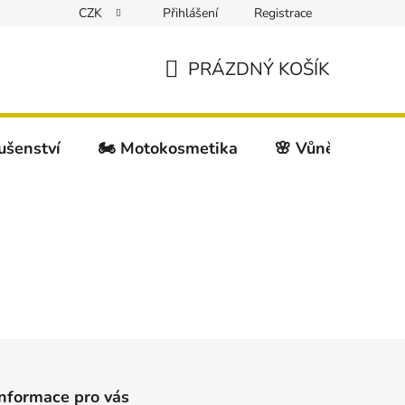
CZK
Přihlášení
Registrace
PRÁZDNÝ KOŠÍK
NÁKUPNÍ
KOŠÍK
lušenství
🏍️ Motokosmetika
🌸 Vůně do auta
Informace pro vás