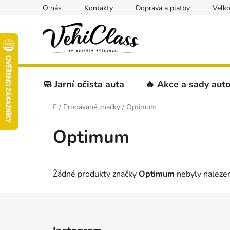
Přejít
O nás
Kontakty
Doprava a platby
Velk
na
obsah
🧼 Jarní očista auta
🔥 Akce a sady aut
Domů
/
Prodávané značky
/
Optimum
Optimum
Žádné produkty značky
Optimum
nebyly nalezen
Z
á