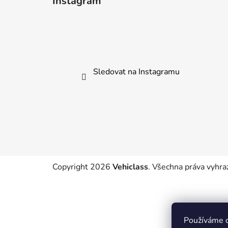
Instagram
p
a
t
í
Sledovat na Instagramu
Copyright 2026
Vehiclass
. Všechna práva vyhra
Používáme c