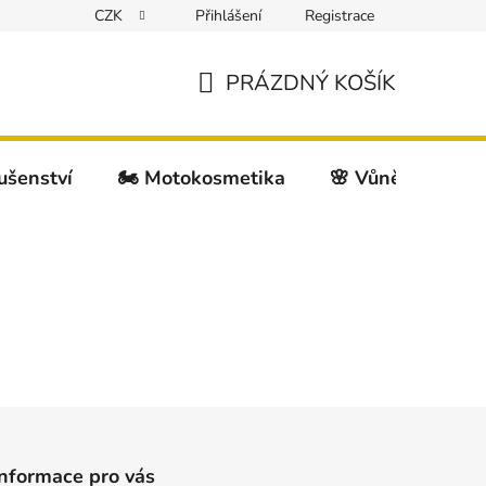
CZK
Přihlášení
Registrace
PRÁZDNÝ KOŠÍK
NÁKUPNÍ
KOŠÍK
lušenství
🏍️ Motokosmetika
🌸 Vůně do auta
Informace pro vás