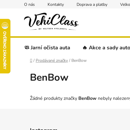
Přejít
O nás
Kontakty
Doprava a platby
Velk
na
obsah
🧼 Jarní očista auta
🔥 Akce a sady aut
Domů
/
Prodávané značky
/
BenBow
BenBow
Žádné produkty značky
BenBow
nebyly nalezeny
Z
á