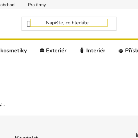
oobchod
Pro firmy
okosmetiky
🚘 Exteriér
🧴 Interiér
🧽 Přís
...