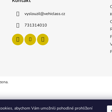
Kontakt
vyslouzil
@
vehiclass.cz
731314010
P
zena.
ookies, abychom Vám umožnili pohodlné prohlížení