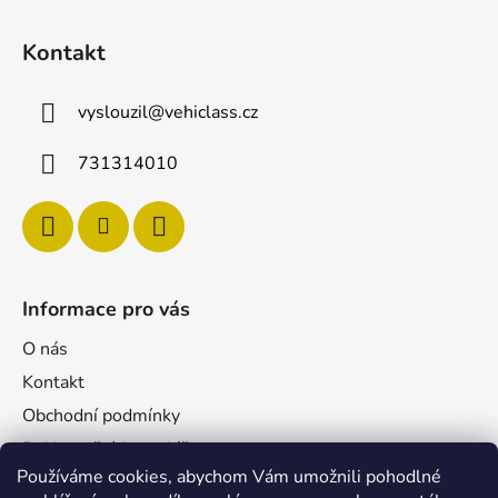
Kontakt
vyslouzil
@
vehiclass.cz
731314010
Informace pro vás
O nás
Kontakt
Obchodní podmínky
Reklamační formulář
Používáme cookies, abychom Vám umožnili pohodlné
Podmínky ochrany osobních údajů