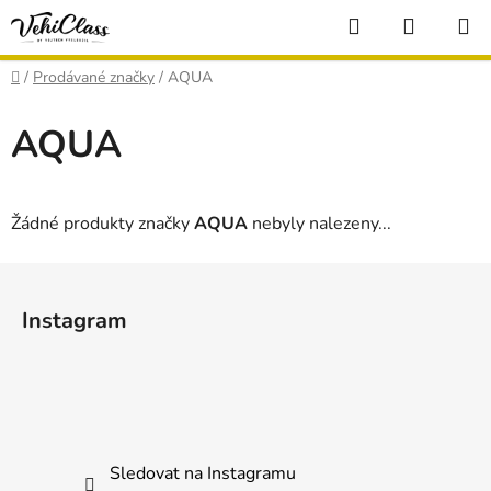
Přejít
Hledat
NÁKUP
na
KOŠÍK
obsah
Domů
/
Prodávané značky
/
AQUA
AQUA
Žádné produkty značky
AQUA
nebyly nalezeny...
Z
á
Instagram
p
a
t
í
Sledovat na Instagramu