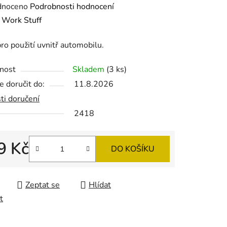
né
dnoceno
Podrobnosti hodnocení
ení
:
Work Stuff
tu
ro použití uvnitř automobilu.
nost
Skladem
(3 ks)
 doručit do:
11.8.2026
ti doručení
ek.
2418
9 Kč
DO KOŠÍKU
 cena:
Zeptat se
Hlídat
t