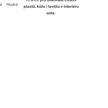
á
Modrá
Šedá
plastů, kůže i textilu v interiéru
auta.