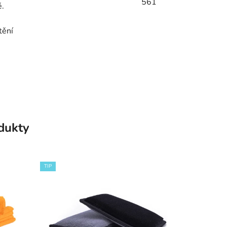
561
ě.
tění
odukty
TIP