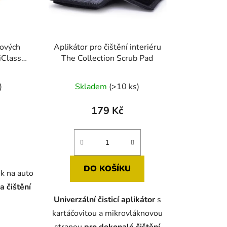
nových
Aplikátor pro čištění interiéru
iClass
The Collection Scrub Pad
né
Průměrné
)
Skladem
(>10 ks)
ení
hodnocení
tu
produktu
179 Kč
je
5,0
z
5
DO KOŠÍKU
ek na auto
ek.
hvězdiček.
a čištění
Univerzální čisticí aplikátor
s
kartáčovitou a mikrovláknovou
stranou
pro dokonalé čištění