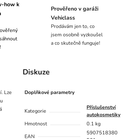
w-how k
Prověřeno v garáži
a
Vehiclass
Prodávám jen to, co
 ověřený
jsem osobně vyzkoušel
osáhnout
a co skutečně funguje!
!
Diskuze
í. Lze
Doplňkové parametry
tu
Příslušenství
á
Kategorie
autokosmetiky
Hmotnost
0.1 kg
5907518380
EAN