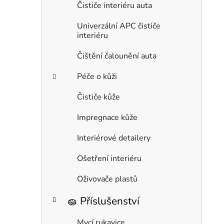
Čističe interiéru auta
Univerzální APC čističe
interiéru
Čištění čalounění auta
Péče o kůži
Čističe kůže
Impregnace kůže
Interiérové detailery
Ošetření interiéru
Oživovače plastů
🧽 Příslušenství
Mycí rukavice