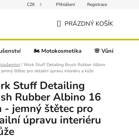
CZK
Přihlášení
Registrace
PRÁZDNÝ KOŠÍK
NÁKUPNÍ
KOŠÍK
lušenství
🏍️ Motokosmetika
🌸 Vůně do auta
íslušenství
/
Work Stuff Detailing Brush Rubber Albino
jemný štětec pro detailní úpravu interiéru a kůže
k Stuff Detailing
sh Rubber Albino 16
- jemný štětec pro
ailní úpravu interiéru
ůže