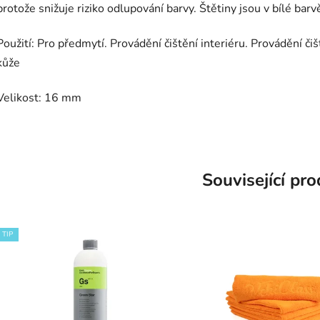
protože snižuje riziko odlupování barvy. Štětiny jsou v bílé barv
Použití: Pro předmytí. Provádění čištění interiéru. Provádění čiš
kůže
Velikost: 16 mm
Související pr
TIP