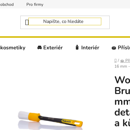
oobchod
Pro firmy
okosmetiky
🚘 Exteriér
🧴 Interiér
🧽 Přís
Domů
/
🧽 Př
16 mm - 
Wor
Bru
mm 
det
a k