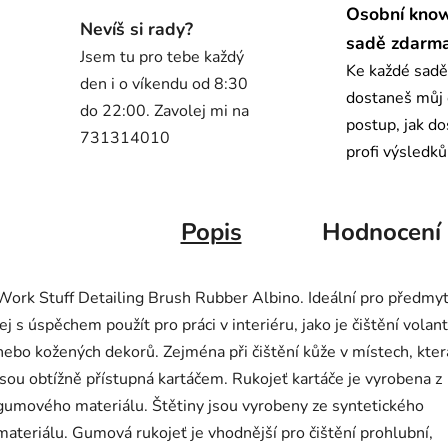
Osobní kno
Nevíš si rady?
sadě zdarm
Jsem tu pro tebe každý
Ke každé sadě
den i o víkendu od 8:30
dostaneš můj
do 22:00. Zavolej mi na
postup, jak d
731314010
profi výsledků
Popis
Hodnocení
Work Stuff Detailing Brush Rubber Albino. Ideální pro předmyt
jej s úspěchem použít pro práci v interiéru, jako je čištění volan
nebo kožených dekorů. Zejména při čištění kůže v místech, kter
jsou obtížně přístupná kartáčem. Rukojeť kartáče je vyrobena z
gumového materiálu. Štětiny jsou vyrobeny ze syntetického
materiálu. Gumová rukojeť je vhodnější pro čištění prohlubní,