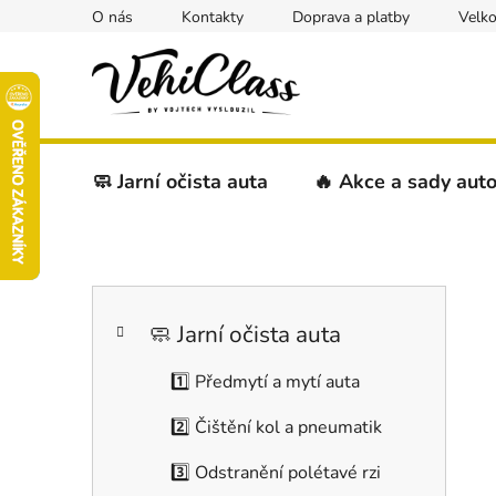
Přejít
O nás
Kontakty
Doprava a platby
Velk
na
obsah
🧼 Jarní očista auta
🔥 Akce a sady aut
P
K
Přeskočit
o
a
kategorie
s
🧼 Jarní očista auta
t
t
e
1️⃣ Předmytí a mytí auta
r
g
a
o
2️⃣ Čištění kol a pneumatik
r
n
i
n
3️⃣ Odstranění polétavé rzi
e