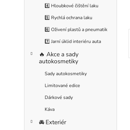
í
4️⃣ Hloubkové čištění laku
p
a
5️⃣ Rychlá ochrana laku
n
6️⃣ Oživení plastů a pneumatik
e
l
7️⃣ Jarní úklid interiéru auta
🔥 Akce a sady
autokosmetiky
Sady autokosmetiky
Limitované edice
Dárkové sady
Káva
🚘 Exteriér