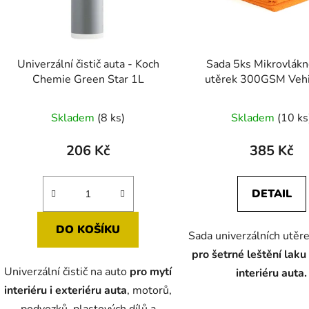
Univerzální čistič auta - Koch
Sada 5ks Mikrovlák
Chemie Green Star 1L
utěrek 300GSM Veh
40x40cm
Průměr
Skladem
(8 ks)
Skladem
(10 ks
hodnoc
produk
206 Kč
385 Kč
je
5,0
DETAIL
z
5
DO KOŠÍKU
Sada univerzálních utěr
hvězdič
pro šetrné leštění laku 
Univerzální čistič na auto
pro mytí
interiéru auta.
interiéru i exteriéru auta
, motorů,
podvozků, plastových dílů a