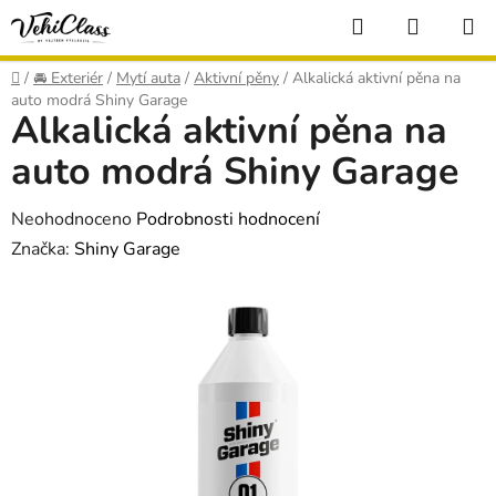
Přejít
Hledat
NÁKUP
na
KOŠÍK
obsah
Domů
/
🚘 Exteriér
/
Mytí auta
/
Aktivní pěny
/
Alkalická aktivní pěna na
auto modrá Shiny Garage
Alkalická aktivní pěna na
auto modrá Shiny Garage
Průměrné
Neohodnoceno
Podrobnosti hodnocení
hodnocení
Značka:
Shiny Garage
produktu
je
0,0
z
5
hvězdiček.