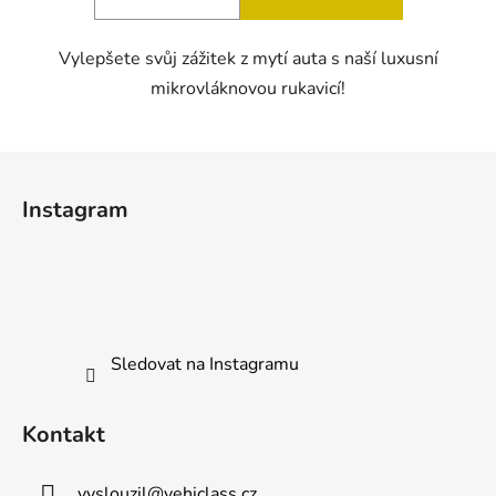
z
5
Vylepšete svůj zážitek z mytí auta s naší luxusní
hvězdiček.
mikrovláknovou rukavicí!
Z
á
Instagram
p
a
t
í
Sledovat na Instagramu
Kontakt
vyslouzil
@
vehiclass.cz