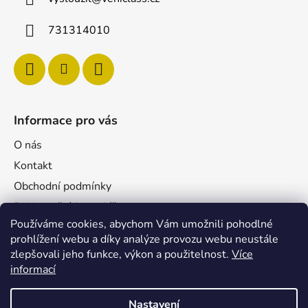
731314010
Informace pro vás
O nás
Kontakt
Obchodní podmínky
Reklamační formulář
Používáme cookies, abychom Vám umožnili pohodlné
Podmínky ochrany osobních údajů
prohlížení webu a díky analýze provozu webu neustále
Velkoobchod
zlepšovali jeho funkce, výkon a použitelnost.
Více
Pro firmy
informací
Nastavení