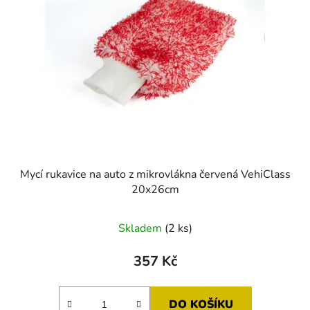
Mycí rukavice na auto z mikrovlákna červená VehiClass
20x26cm
Průměrné
Skladem
(2 ks)
hodnocení
produktu
357 Kč
je
5,0
DO KOŠÍKU