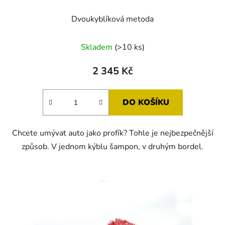
Dvoukyblíková metoda
Průměrné
Skladem
(>10 ks)
hodnocení
produktu
2 345 Kč
je
5,0
DO KOŠÍKU
z
5
Chcete umývat auto jako profík? Tohle je nejbezpečnější
hvězdiček.
způsob. V jednom kýblu šampon, v druhým bordel.