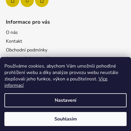
Informace pro vás
O nás
Kontakt
Obchodní podmínky
Reklamační formulář
Používáme cookies, abychom Vám umožnili pohodlné
Podmínky ochrany osobních údajů
prohlížení webu a díky analýze provozu webu neustále
Velkoobchod
zlepšovali jeho funkce, výkon a použitelnost.
Více
Pro firmy
informací
Nastavení
Souhlasím
Vytvořil Shoptet
Copyright 2026
Vehiclass
. Všechna práva vyhrazena.
🎁 DÁREK: 100 KČ NA PRVNÍ NÁKUP