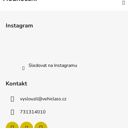
Z
á
Instagram
p
a
t
í
Sledovat na Instagramu
Kontakt
vyslouzil
@
vehiclass.cz
731314010