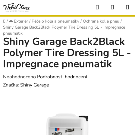
Přejít
Hledat
NÁKUP
na
KOŠÍK
obsah
Domů
/
🚘 Exteriér
/
Péče o kola a pneumatiky
/
Ochrana kol a pneu
/
Shiny Garage Back2Black Polymer Tire Dressing 5L - Impregnace
pneumatik
Shiny Garage Back2Black
Polymer Tire Dressing 5L -
Impregnace pneumatik
Průměrné
Neohodnoceno
Podrobnosti hodnocení
hodnocení
Značka:
Shiny Garage
produktu
je
0,0
z
5
hvězdiček.