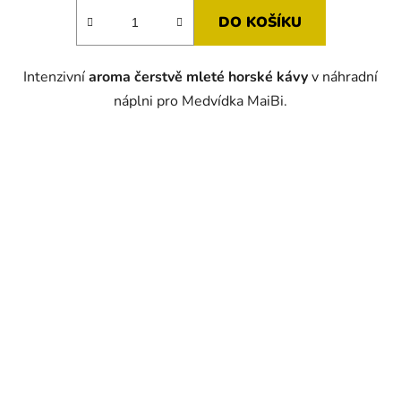
5,0
DO KOŠÍKU
z
5
Intenzivní
aroma čerstvě mleté horské kávy
v náhradní
hvězdiček.
náplni pro Medvídka MaiBi.