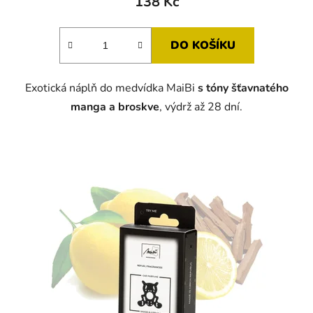
138 Kč
DO KOŠÍKU
Exotická náplň do medvídka MaiBi
s tóny
šťavnatého
manga a broskve
, výdrž až 28 dní.