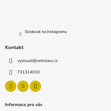
p
a
t
í
Sledovat na Instagramu
Kontakt
vyslouzil
@
vehiclass.cz
731314010
Informace pro vás