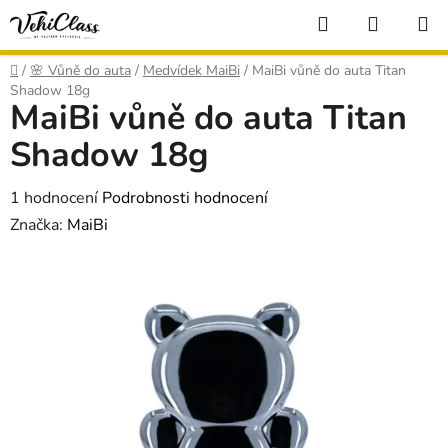
Přejít
Hledat
NÁKUP
na
KOŠÍK
obsah
Domů
/
🌸 Vůně do auta
/
Medvídek MaiBi
/
MaiBi vůně do auta Titan
Shadow 18g
MaiBi vůně do auta Titan
Shadow 18g
Průměrné
1 hodnocení
Podrobnosti hodnocení
hodnocení
Značka:
MaiBi
produktu
je
5,0
z
5
hvězdiček.