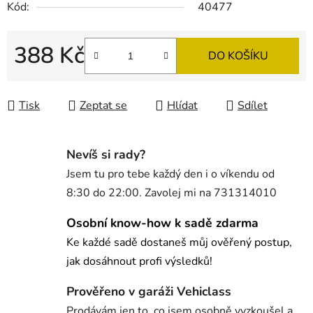
Kód:
40477
388 Kč
DO KOŠÍKU
Měrná cena:
Tisk
Zeptat se
Hlídat
Sdílet
Nevíš si rady?
Jsem tu pro tebe každý den i o víkendu od
8:30 do 22:00. Zavolej mi na 731314010
Osobní know-how k sadě zdarma
Ke každé sadě dostaneš můj ověřený postup,
jak dosáhnout profi výsledků!
Prověřeno v garáži Vehiclass
Prodávám jen to, co jsem osobně vyzkoušel a