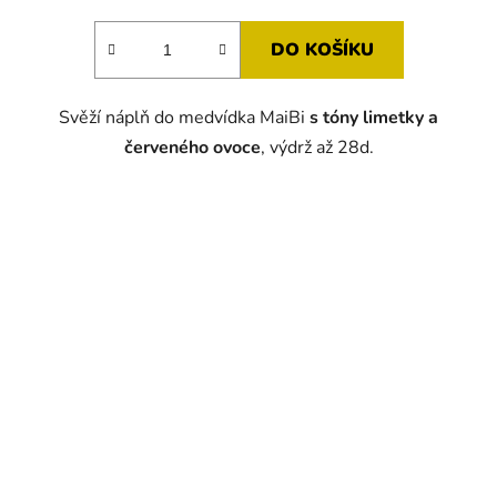
DO KOŠÍKU
Svěží náplň do medvídka MaiBi
s tóny limetky a
červeného ovoce
, výdrž až 28d.