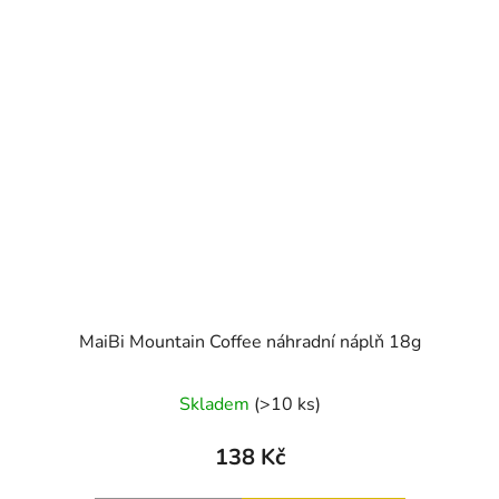
MaiBi Mountain Coffee náhradní náplň 18g
Průměrné
Skladem
(>10 ks)
hodnocení
produktu
138 Kč
je