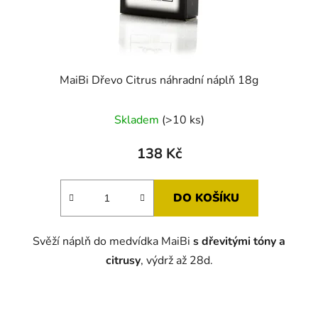
MaiBi Dřevo Citrus náhradní náplň 18g
Skladem
(>10 ks)
138 Kč
DO KOŠÍKU
Svěží náplň do medvídka MaiBi
s dřevitými tóny a
citrusy
, výdrž až 28d.