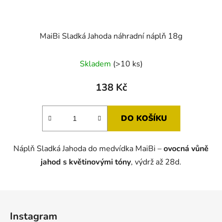
MaiBi Sladká Jahoda náhradní náplň 18g
Skladem
(>10 ks)
138 Kč
DO KOŠÍKU
Náplň Sladká Jahoda do medvídka MaiBi –
ovocná vůně
jahod s květinovými tóny
, výdrž až 28d.
Z
á
Instagram