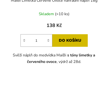
MaiBi Limetka Červené Ovoce náhradní náplň 18g
Skladem
(>10 ks)
138 Kč
DO KOŠÍKU
Svěží náplň do medvídka MaiBi
s tóny limetky a
červeného ovoce
, výdrž až 28d.