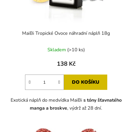
MaiBi Tropické Ovoce náhradní náplň 18g
Skladem
(>10 ks)
138 Kč
DO KOŠÍKU
Exotická náplň do medvídka MaiBi
s tóny
šťavnatého
manga a broskve
, výdrž až 28 dní.