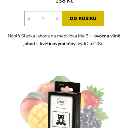
138 Kč
DO KOŠÍKU
Náplň Sladká Jahoda do medvídka MaiBi –
ovocná vůně
jahod s květinovými tóny
, výdrž až 28d.