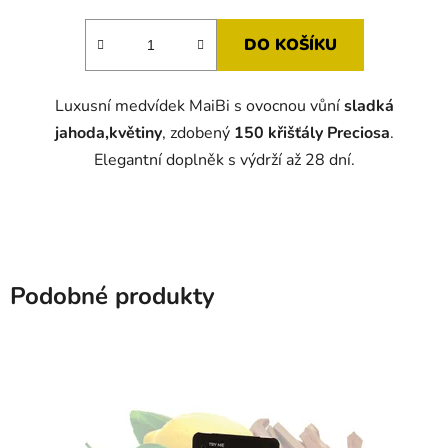
5,0
DO KOŠÍKU
z
5
Luxusní medvídek MaiBi s ovocnou vůní
sladká
hvězdiček.
jahoda,květiny
, zdobený
150 křišťály Preciosa
.
Elegantní doplněk s výdrží až 28 dní.
Podobné produkty