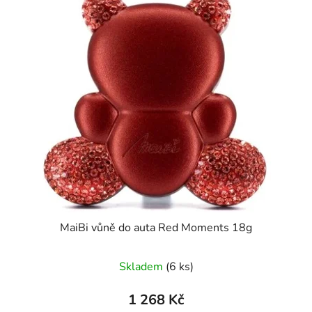
MaiBi vůně do auta Red Moments 18g
Průměrné
Skladem
(6 ks)
hodnocení
produktu
1 268 Kč
je