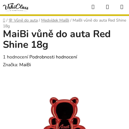
Přejít
Hledat
NÁKUP
na
KOŠÍK
obsah
Domů
/
🌸 Vůně do auta
/
Medvídek MaiBi
/
MaiBi vůně do auta Red Shine
18g
MaiBi vůně do auta Red
Shine 18g
Průměrné
1 hodnocení
Podrobnosti hodnocení
hodnocení
Značka:
MaiBi
produktu
je
5,0
z
5
hvězdiček.