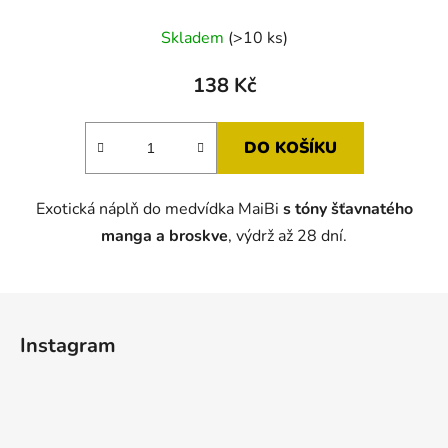
Skladem
(>10 ks)
138 Kč
DO KOŠÍKU
Exotická náplň do medvídka MaiBi
s tóny
šťavnatého
manga a broskve
, výdrž až 28 dní.
Z
á
Instagram
p
a
t
í