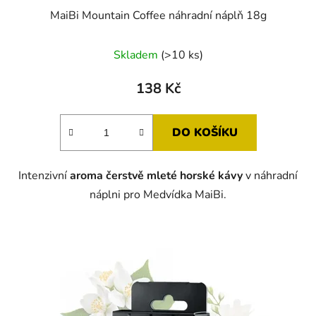
MaiBi Mountain Coffee náhradní náplň 18g
Průměrné
Skladem
(>10 ks)
hodnocení
produktu
138 Kč
je
5,0
DO KOŠÍKU
z
5
Intenzivní
aroma čerstvě mleté horské kávy
v náhradní
hvězdiček.
náplni pro Medvídka MaiBi.