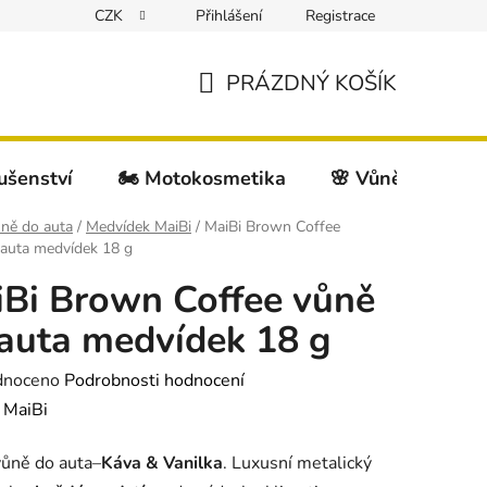
CZK
Přihlášení
Registrace
PRÁZDNÝ KOŠÍK
NÁKUPNÍ
KOŠÍK
lušenství
🏍️ Motokosmetika
🌸 Vůně do auta
ně do auta
/
Medvídek MaiBi
/
MaiBi Brown Coffee
 auta medvídek 18 g
Bi Brown Coffee vůně
auta medvídek 18 g
né
dnoceno
Podrobnosti hodnocení
ení
:
MaiBi
tu
vůně do auta–
Káva & Vanilka
. Luxusní metalický