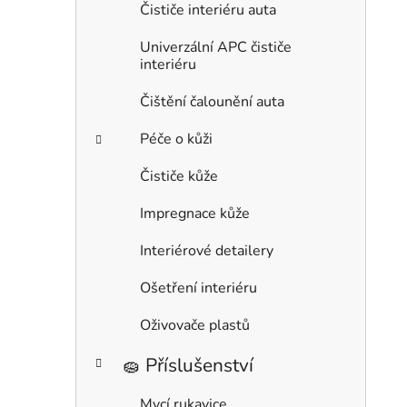
Čističe interiéru auta
Univerzální APC čističe
interiéru
Čištění čalounění auta
Péče o kůži
Čističe kůže
Impregnace kůže
Interiérové detailery
Ošetření interiéru
Oživovače plastů
🧽 Příslušenství
Mycí rukavice