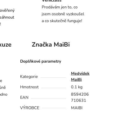
Prodávám jen to, co
 ověřený
jsem osobně vyzkoušel
osáhnout
a co skutečně funguje!
!
kuze
Značka
MaiBi
Doplňkové parametry
Medvídek
Kategorie
MaiBi
se
Hmotnost
0.1 kg
vůně
nadno
8594206
EAN
710631
VÝROBCE
MAIBI