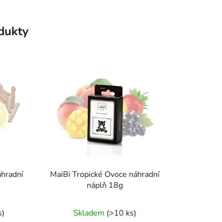
odukty
áhradní
MaiBi Tropické Ovoce náhradní
náplň 18g
s)
Skladem
(>10 ks)