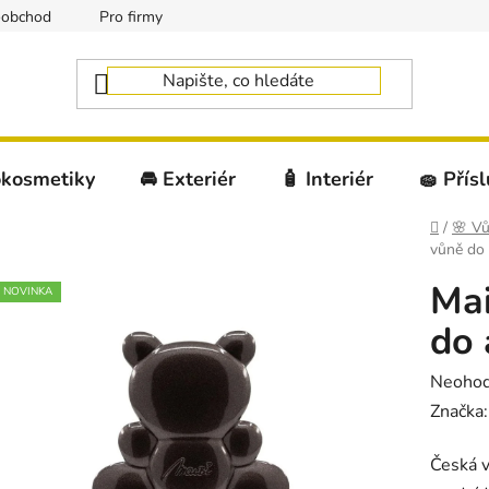
oobchod
Pro firmy
okosmetiky
🚘 Exteriér
🧴 Interiér
🧽 Přís
Domů
/
🌸 Vů
vůně do
Mai
NOVINKA
do 
Průměr
Neoho
hodnoc
Značka
produk
Česká 
je