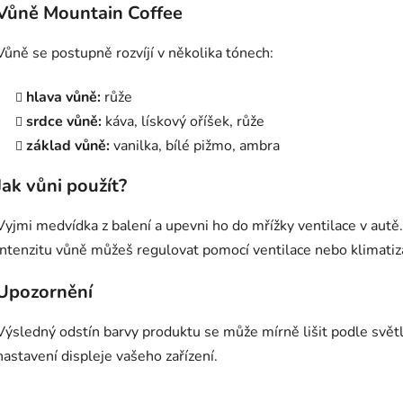
Vůně Mountain Coffee
Vůně se postupně rozvíjí v několika tónech:
hlava vůně:
růže
srdce vůně:
káva, lískový oříšek, růže
základ vůně:
vanilka, bílé pižmo, ambra
Jak vůni použít?
Vyjmi medvídka z balení a upevni ho do mřížky ventilace v autě.
Intenzitu vůně můžeš regulovat pomocí ventilace nebo klimatiz
Upozornění
Výsledný odstín barvy produktu se může mírně lišit podle světl
nastavení displeje vašeho zařízení.