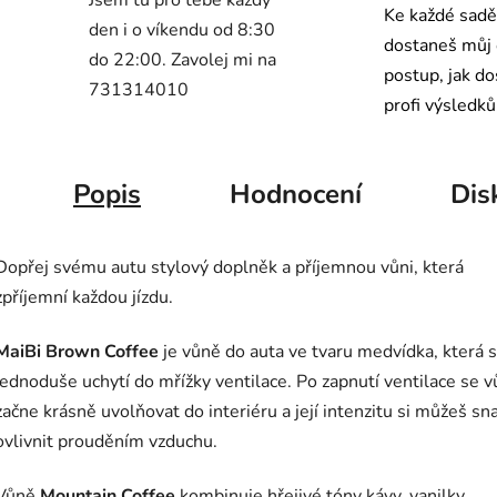
Ke každé sadě
den i o víkendu od 8:30
dostaneš můj
do 22:00. Zavolej mi na
postup, jak d
731314010
profi výsledků
Popis
Hodnocení
Dis
Dopřej svému autu stylový doplněk a příjemnou vůni, která
zpříjemní každou jízdu.
MaiBi Brown Coffee
je vůně do auta ve tvaru medvídka, která 
jednoduše uchytí do mřížky ventilace. Po zapnutí ventilace se 
začne krásně uvolňovat do interiéru a její intenzitu si můžeš s
ovlivnit prouděním vzduchu.
Vůně
Mountain Coffee
kombinuje hřejivé tóny kávy, vanilky,