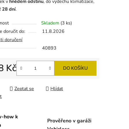
ek v
hnědém odstínu
, do výdechu klimatizace,
ž
28 dní
.
nost
Skladem
(3 ks)
ek.
 doručit do:
11.8.2026
ti doručení
40893
8 Kč
DO KOŠÍKU
 cena:
Zeptat se
Hlídat
t
w-how k
Prověřeno v garáži
a
Vehiclass