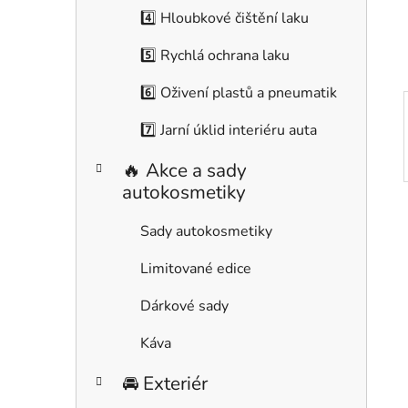
í
4️⃣ Hloubkové čištění laku
p
a
5️⃣ Rychlá ochrana laku
n
6️⃣ Oživení plastů a pneumatik
e
l
7️⃣ Jarní úklid interiéru auta
🔥 Akce a sady
autokosmetiky
Sady autokosmetiky
Limitované edice
Dárkové sady
Káva
🚘 Exteriér