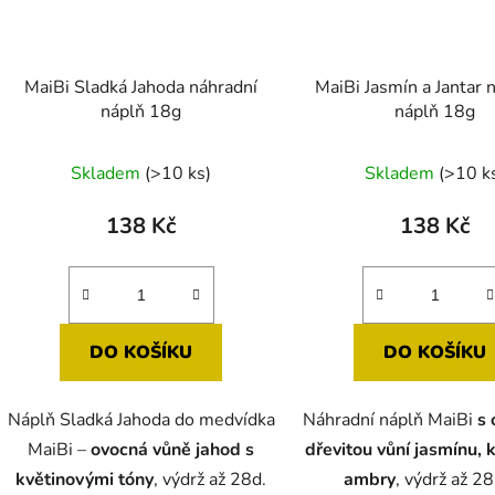
MaiBi Sladká Jahoda náhradní
MaiBi Jasmín a Jantar 
náplň 18g
náplň 18g
Skladem
(>10 ks)
Skladem
(>10 k
138 Kč
138 Kč
DO KOŠÍKU
DO KOŠÍKU
Náplň Sladká Jahoda do medvídka
Náhradní náplň MaiBi
s 
MaiBi –
ovocná vůně jahod s
dřevitou vůní jasmínu, 
květinovými tóny
, výdrž až 28d.
ambry
, výdrž až 28