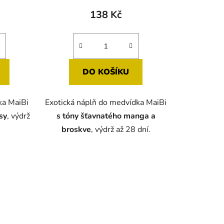
138 Kč
DO KOŠÍKU
ka MaiBi
Exotická náplň do medvídka MaiBi
usy
, výdrž
s tóny
šťavnatého manga a
broskve
, výdrž až 28 dní.