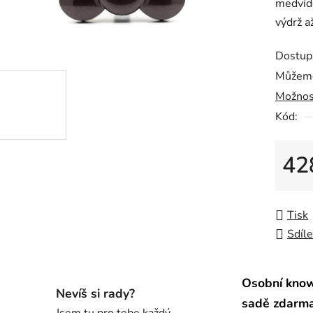
medvíd
0,0
výdrž a
z
5
Dostup
hvězdič
Můžeme
Možnos
Kód:
42
Měrná
Tisk
Sdíle
Osobní kno
Nevíš si rady?
sadě zdarm
Jsem tu pro tebe každý