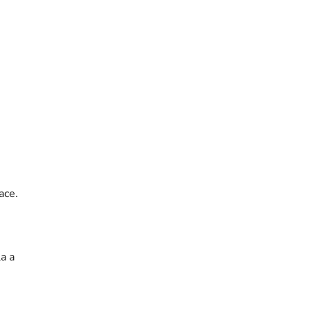
ace.
a a