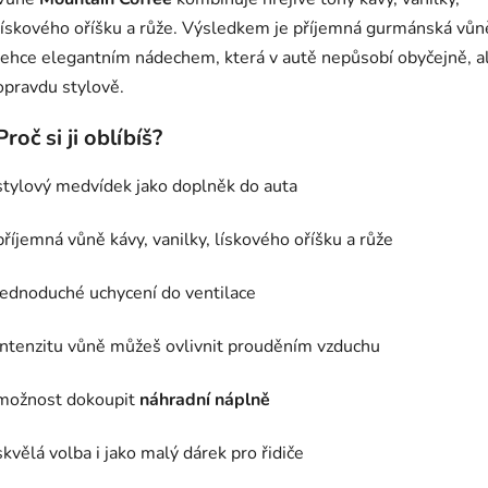
lískového oříšku a růže. Výsledkem je příjemná gurmánská vůn
lehce elegantním nádechem, která v autě nepůsobí obyčejně, a
opravdu stylově.
Proč si ji oblíbíš?
stylový medvídek jako doplněk do auta
příjemná vůně kávy, vanilky, lískového oříšku a růže
jednoduché uchycení do ventilace
intenzitu vůně můžeš ovlivnit prouděním vzduchu
možnost dokoupit
náhradní náplně
skvělá volba i jako malý dárek pro řidiče