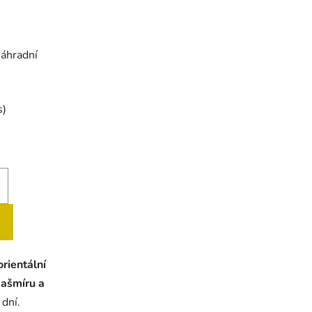
náhradní
s)
orientální
kašmíru a
 dní.