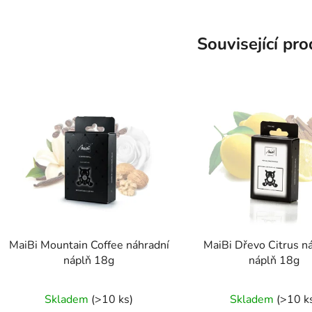
Související pr
MaiBi Mountain Coffee náhradní
MaiBi Dřevo Citrus n
náplň 18g
náplň 18g
Průměrné
Skladem
(>10 ks)
Skladem
(>10 k
hodnocení