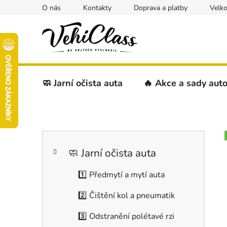
Přejít
O nás
Kontakty
Doprava a platby
Velk
na
obsah
🧼 Jarní očista auta
🔥 Akce a sady aut
P
K
Přeskočit
o
a
kategorie
s
🧼 Jarní očista auta
t
t
e
1️⃣ Předmytí a mytí auta
r
g
a
o
2️⃣ Čištění kol a pneumatik
r
n
i
n
3️⃣ Odstranění polétavé rzi
e