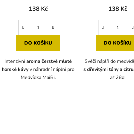
produktu
138 Kč
138 Kč
je
5,0
z
5
DO KOŠÍKU
DO KOŠÍKU
hvězdiček.
Intenzivní
aroma čerstvě mleté
Svěží náplň do medvíd
horské kávy
v náhradní náplni pro
s dřevitými tóny a citr
Medvídka MaiBi.
až 28d.