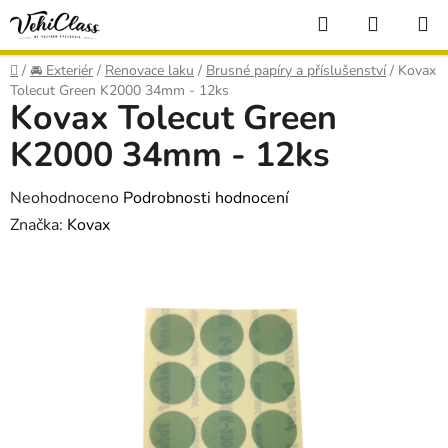
Přejít
Hledat
NÁKUP
na
KOŠÍK
obsah
Domů
/
🚘 Exteriér
/
Renovace laku
/
Brusné papíry a příslušenství
/
Kovax
Tolecut Green K2000 34mm - 12ks
Kovax Tolecut Green
K2000 34mm - 12ks
Průměrné
Neohodnoceno
Podrobnosti hodnocení
hodnocení
Značka:
Kovax
produktu
je
0,0
z
5
hvězdiček.