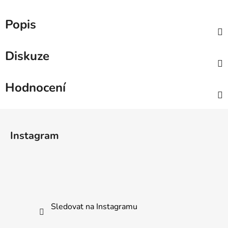
Popis
Diskuze
Hodnocení
Z
á
Instagram
p
a
t
í
Sledovat na Instagramu