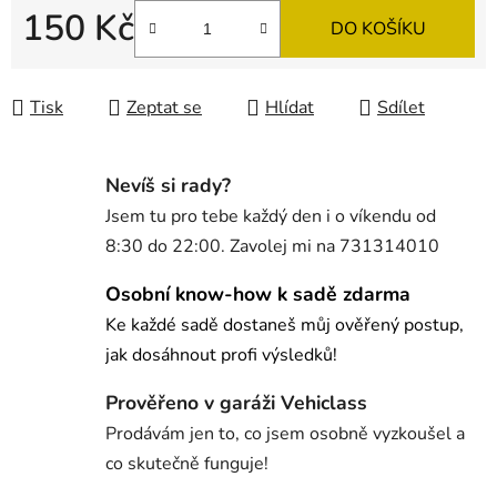
150 Kč
DO KOŠÍKU
Měrná cena:
Tisk
Zeptat se
Hlídat
Sdílet
Nevíš si rady?
Jsem tu pro tebe každý den i o víkendu od
8:30 do 22:00. Zavolej mi na 731314010
Osobní know-how k sadě zdarma
Ke každé sadě dostaneš můj ověřený postup,
jak dosáhnout profi výsledků!
Prověřeno v garáži Vehiclass
Prodávám jen to, co jsem osobně vyzkoušel a
co skutečně funguje!