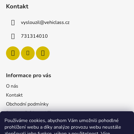
Kontakt
vyslouzil
@
vehiclass.cz
731314010
Informace pro vás
O nás
Kontakt
Obchodní podmínky
Reklamační formulář
Používáme cookies, abychom Vám umožnili pohodlné
Podmínky ochrany osobních údajů
prohlížení webu a díky analýze provozu webu neustále
Velkoobchod
zlepšovali jeho funkce, výkon a použitelnost.
Více