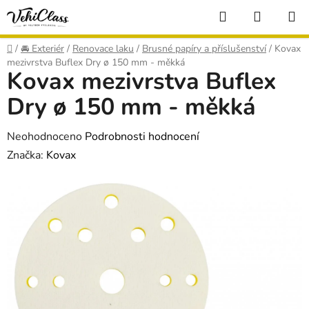
Přejít
Hledat
NÁKUP
na
KOŠÍK
obsah
Domů
/
🚘 Exteriér
/
Renovace laku
/
Brusné papíry a příslušenství
/
Kovax
mezivrstva Buflex Dry ø 150 mm - měkká
Kovax mezivrstva Buflex
Dry ø 150 mm - měkká
Průměrné
Neohodnoceno
Podrobnosti hodnocení
hodnocení
Značka:
Kovax
produktu
je
0,0
z
5
hvězdiček.