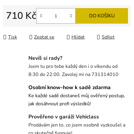
710 Kč
DO KOŠÍKU
Měrná cena:
Tisk
Zeptat se
Hlídat
Sdílet
Nevíš si rady?
Jsem tu pro tebe každý den i o víkendu od
8:30 do 22:00. Zavolej mi na 731314010
Osobní know-how k sadě zdarma
Ke každé sadě dostaneš můj ověřený postup,
jak dosáhnout profi výsledků!
Prověřeno v garáži Vehiclass
Prodávám jen to, co jsem osobně vyzkoušel a
co skutečně funguje!