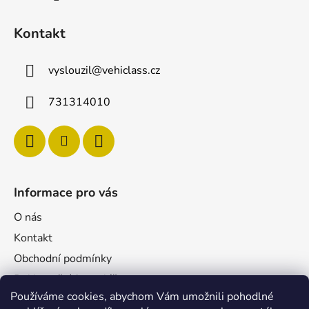
Kontakt
vyslouzil
@
vehiclass.cz
731314010
Informace pro vás
O nás
Kontakt
Obchodní podmínky
Reklamační formulář
Používáme cookies, abychom Vám umožnili pohodlné
Podmínky ochrany osobních údajů