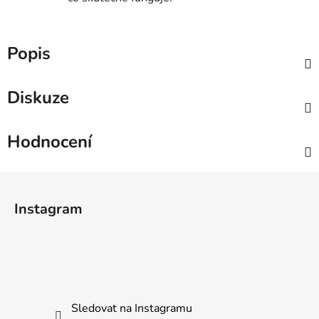
Popis
Diskuze
Hodnocení
Z
á
Instagram
p
a
t
í
Sledovat na Instagramu