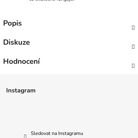
Popis
Diskuze
Hodnocení
Z
á
Instagram
p
a
t
í
Sledovat na Instagramu