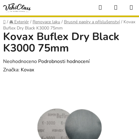
Přejít
Hledat
NÁKUP
na
KOŠÍK
obsah
Domů
/
🚘 Exteriér
/
Renovace laku
/
Brusné papíry a příslušenství
/
Kovax
Buflex Dry Black K3000 75mm
Kovax Buflex Dry Black
K3000 75mm
Průměrné
Neohodnoceno
Podrobnosti hodnocení
hodnocení
Značka:
Kovax
produktu
je
0,0
z
5
hvězdiček.