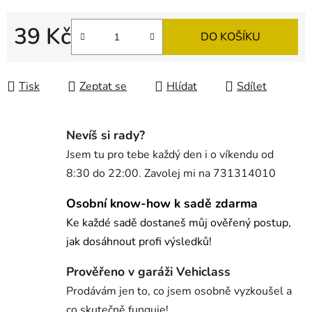
39 Kč
DO KOŠÍKU
Měrná cena:
Tisk
Zeptat se
Hlídat
Sdílet
Nevíš si rady?
Jsem tu pro tebe každý den i o víkendu od
8:30 do 22:00. Zavolej mi na 731314010
Osobní know-how k sadě zdarma
Ke každé sadě dostaneš můj ověřený postup,
jak dosáhnout profi výsledků!
Prověřeno v garáži Vehiclass
Prodávám jen to, co jsem osobně vyzkoušel a
co skutečně funguje!