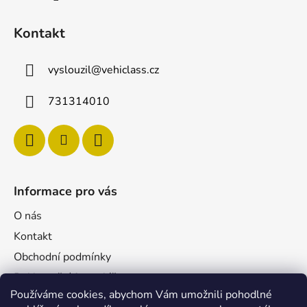
Kontakt
vyslouzil
@
vehiclass.cz
731314010
Informace pro vás
O nás
Kontakt
Obchodní podmínky
Reklamační formulář
Používáme cookies, abychom Vám umožnili pohodlné
Podmínky ochrany osobních údajů