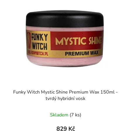
ý
r
p
o
i
d
s
u
p
k
r
t
o
ů
d
u
k
t
ů
Funky Witch Mystic Shine Premium Wax 150ml -
tvrdý hybridní vosk
Skladem
(7 ks)
829 Kč