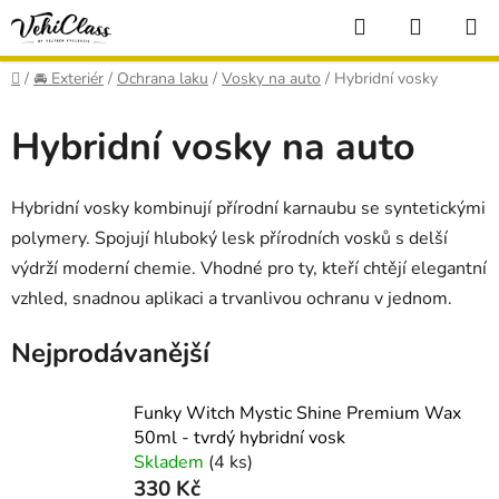
Přejít
Hledat
NÁKUP
na
KOŠÍK
obsah
Domů
/
🚘 Exteriér
/
Ochrana laku
/
Vosky na auto
/
Hybridní vosky
Hybridní vosky na auto
Hybridní vosky kombinují přírodní karnaubu se syntetickými
polymery. Spojují hluboký lesk přírodních vosků s delší
výdrží moderní chemie. Vhodné pro ty, kteří chtějí elegantní
vzhled, snadnou aplikaci a trvanlivou ochranu v jednom.
Nejprodávanější
Funky Witch Mystic Shine Premium Wax
50ml - tvrdý hybridní vosk
Skladem
(4 ks)
330 Kč