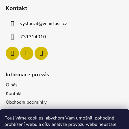
Kontakt
vyslouzil
@
vehiclass.cz
731314010
Informace pro vás
O nás
Kontakt
Obchodní podmínky
Reklamační formulář
Používáme cookies, abychom Vám umožnili pohodlné
Podmínky ochrany osobních údajů
prohlížení webu a díky analýze provozu webu neustále
Velkoobchod