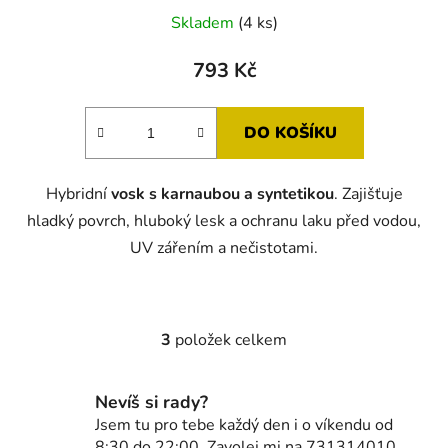
Skladem
(4 ks)
793 Kč
DO KOŠÍKU
Hybridní
vosk s karnaubou a syntetikou
. Zajišťuje
hladký povrch, hluboký lesk a ochranu laku před vodou,
UV zářením a nečistotami.
3
položek celkem
O
v
l
Nevíš si rady?
á
Jsem tu pro tebe každý den i o víkendu od
d
8:30 do 22:00. Zavolej mi na 731314010