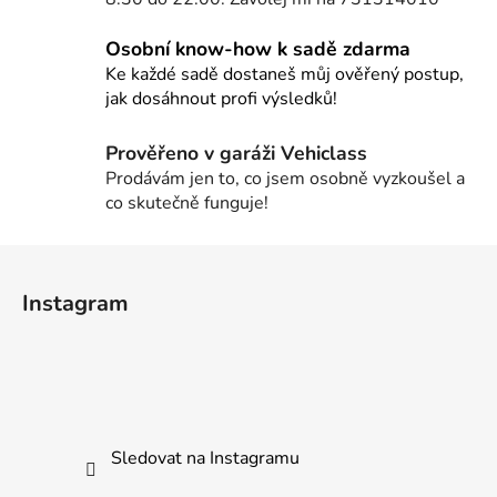
a
c
Osobní know-how k sadě zdarma
í
Ke každé sadě dostaneš můj ověřený postup,
p
jak dosáhnout profi výsledků!
r
v
Prověřeno v garáži Vehiclass
k
Prodávám jen to, co jsem osobně vyzkoušel a
y
co skutečně funguje!
v
ý
Z
p
i
á
Instagram
s
p
u
a
t
í
Sledovat na Instagramu