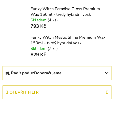
Funky Witch Paradise Gloss Premium
Wax 150ml - tvrdý hybridní vosk
Skladem
(4 ks)
793 Kč
Funky Witch Mystic Shine Premium Wax
150ml - tvrdý hybridní vosk
Skladem
(7 ks)
829 Kč
Ř
Řadit podle:
Doporučujeme
a
z
e
OTEVŘÍT FILTR
n
í
V
p