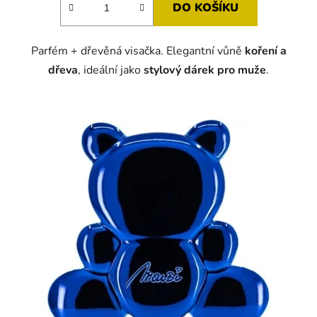
DO KOŠÍKU
z
5
Parfém + dřevěná visačka. Elegantní vůně
koření a
hvězdiček.
dřeva
, ideální jako
stylový dárek pro muže
.