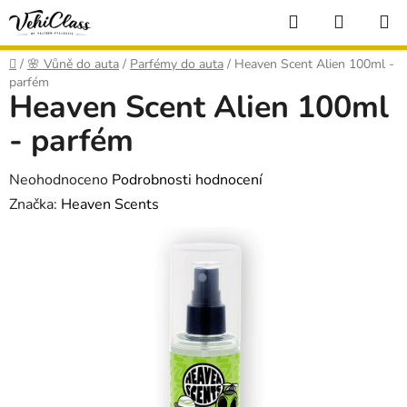
Přejít
Hledat
NÁKUP
na
KOŠÍK
obsah
Domů
/
🌸 Vůně do auta
/
Parfémy do auta
/
Heaven Scent Alien 100ml -
parfém
Heaven Scent Alien 100ml
- parfém
Průměrné
Neohodnoceno
Podrobnosti hodnocení
hodnocení
Značka:
Heaven Scents
produktu
je
0,0
z
5
hvězdiček.