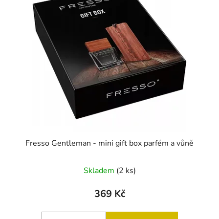
Fresso Gentleman - mini gift box parfém a vůně
Průměrné
Skladem
(2 ks)
hodnocení
produktu
369 Kč
je
5,0