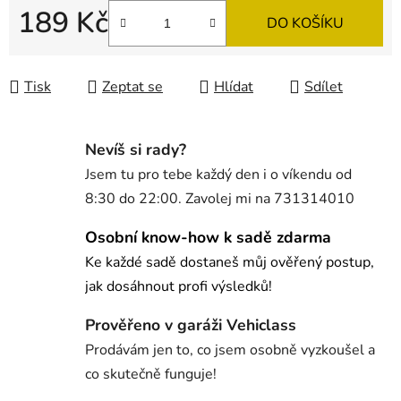
189 Kč
DO KOŠÍKU
Měrná cena:
Tisk
Zeptat se
Hlídat
Sdílet
Nevíš si rady?
Jsem tu pro tebe každý den i o víkendu od
8:30 do 22:00. Zavolej mi na 731314010
Osobní know-how k sadě zdarma
Ke každé sadě dostaneš můj ověřený postup,
jak dosáhnout profi výsledků!
Prověřeno v garáži Vehiclass
Prodávám jen to, co jsem osobně vyzkoušel a
co skutečně funguje!