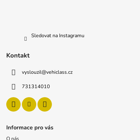
a
t
í
Sledovat na Instagramu
Kontakt
vyslouzil
@
vehiclass.cz
731314010
Informace pro vás
O nás