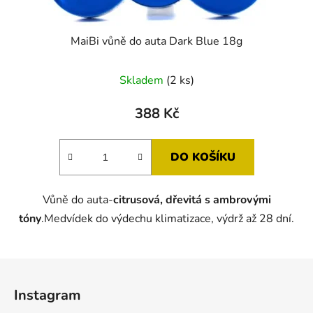
MaiBi vůně do auta Dark Blue 18g
Průměrné
Skladem
(2 ks)
hodnocení
produktu
388 Kč
je
5,0
DO KOŠÍKU
z
5
Vůně do auta-
citrusová, dřevitá s ambrovými
hvězdiček.
tóny
.Medvídek do výdechu klimatizace, výdrž až 28 dní.
Z
á
Instagram
p