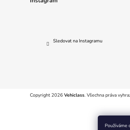
Instagram
p
a
t
í
Sledovat na Instagramu
Copyright 2026
Vehiclass
. Všechna práva vyhra
Používáme c