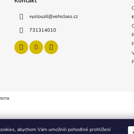
Kontakt
vyslouzil
@
vehiclass.cz
731314010
P
zena.
ookies, abychom Vám umožnili pohodlné prohlížení