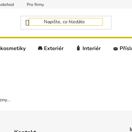
oobchod
Pro firmy
okosmetiky
🚘 Exteriér
🧴 Interiér
🧽 Přís
ny...