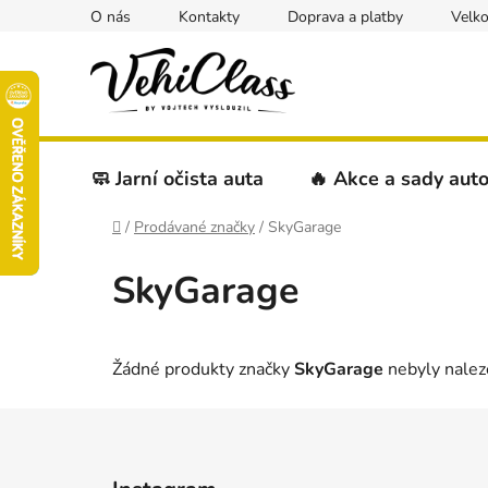
Přejít
O nás
Kontakty
Doprava a platby
Velk
na
obsah
🧼 Jarní očista auta
🔥 Akce a sady aut
Domů
/
Prodávané značky
/
SkyGarage
SkyGarage
Žádné produkty značky
SkyGarage
nebyly naleze
Z
á