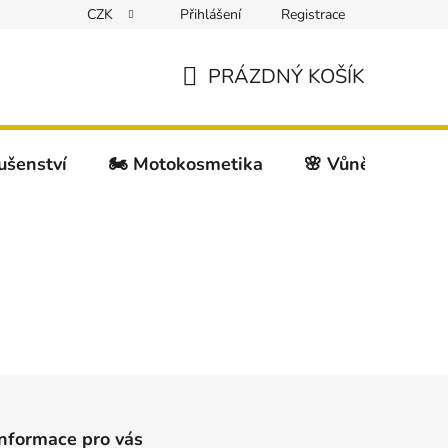
CZK
Přihlášení
Registrace
PRÁZDNÝ KOŠÍK
NÁKUPNÍ
KOŠÍK
lušenství
🏍️ Motokosmetika
🌸 Vůně do auta
Informace pro vás